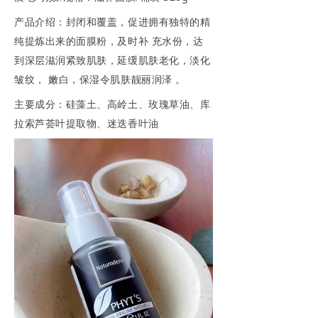
产品介绍：封闭和覆盖，促进拥有独特的精
纯提炼出来的面膜粉，及时补 充水份，达
到深层滋润紧致肌肤，延缓肌肤老化，淡化
皱纹， 嫩白，保湿令肌肤靓丽润泽 。
主要成分：硅藻土、高岭土、玫瑰草油、库
拉索芦荟叶提取物、迷迭香叶油