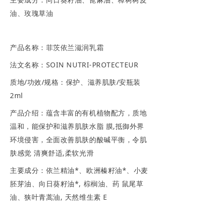
油、玫瑰草油
产品名称：菲茨依兰滋润乳霜
法文名称：SOIN NUTRI-PROTECTEUR
质地/功效/规格：保护、滋养肌肤/安瓶装
2ml
产品介绍：蕴含丰富的有机植物配方，质地
温和，能保护和滋养肌肤水脂 膜,抵御外界
环境侵害，全面改善肌肤的酸碱平衡，令肌
肤感觉 清爽舒适,柔软光滑
主要成分：依兰精油*、欧洲榛籽油*、小麦
胚芽油、向日葵籽油*, 棕榈油、药 鼠尾草
油、狭叶青蒿油, 天然维生素 E