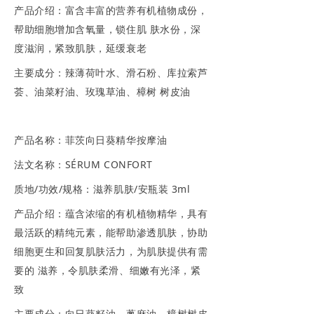
产品介绍：富含丰富的营养有机植物成份，
帮助细胞增加含氧量，锁住肌 肤水份，深
度滋润，紧致肌肤，延缓衰老
主要成分：辣薄荷叶水、滑石粉、库拉索芦
荟、油菜籽油、玫瑰草油、樟树 树皮油
产品名称：菲茨向日葵精华按摩油
法文名称：SÉRUM CONFORT
质地/功效/规格：滋养肌肤/安瓶装 3ml
产品介绍：蕴含浓缩的有机植物精华，具有
最活跃的精纯元素，能帮助渗透肌肤，协助
细胞更生和回复肌肤活力，为肌肤提供有需
要的 滋养，令肌肤柔滑、细嫩有光泽，紧
致
主要成分：向日葵籽油、蓖麻油、樟树树皮