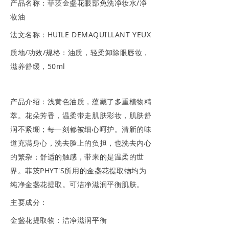
产品名称：菲茨金盏花眼部免洗净妆水/净
妆油
法文名称：HUILE DEMAQUILLANT YEUX
质地/功效/规格：油质，轻柔卸除眼唇妆，
滋养舒缓，50ml
产品介绍：浅黄色油质，蕴藏了多重植物精
萃。花朵芳香，温柔带走肌肤彩妆，肌肤舒
润不紧绷；每一刻都被细心呵护。清新的味
道充满身心，洗去脸上的负担，也洗去内心
的繁杂；舒适的触感，带来的是温柔的世
界。菲茨PHYT'S所用的金盏花提取物均为
纯净金盏花提取。可洁净滋润平衡肌肤。
主要成分：
金盏花提取物：洁净滋润平衡