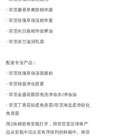
· 菲茨麝香草爽肤精华露
· 菲茨玫瑰草保湿精华素
· 菲茨向日葵精华按摩油
· 菲茨依兰滋润乳霜
配套专业产品：
· 菲茨玫瑰草保湿面膜粉
· 菲茨锦葵净化喷雾
· 菲茨金盏花眼部免洗净妆水/净妆油
· 菲茨丁香花轻柔角质霜/菲茨海盐柔滑软化
角质霜
用2块棉垫将安瓶打开，用菲茨泵压球将产
品从安瓶中压出至有序排列的杯碗中。将菲