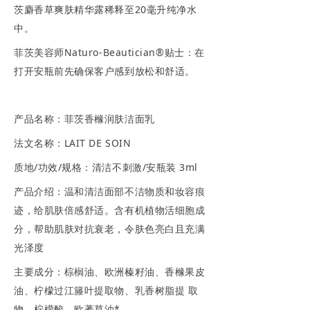
茨麝香草爽肤精华露稀释至20毫升纯净水
中。
菲茨美容师Naturo-Beautician®贴士：在
打开安瓶前先确保客户感到放松和舒适。
产品名称：菲茨香橼润肤洁面乳
法文名称：LAIT DE SOIN
质地/功效/规格：清洁不刺激/安瓶装 3ml
产品介绍：温和清洁面部不洁物质和妆容痕
迹，给肌肤倍感舒适。含有机植物活细胞成
分，帮助肌肤对抗衰老，令肤色亮白且充满
光泽度
主要成分：棕榈油、欧洲榛籽油、香橼果皮
油、柠檬过江籐叶提取物、乳香树脂提 取
物、柠檬酸、欧蓍草油*